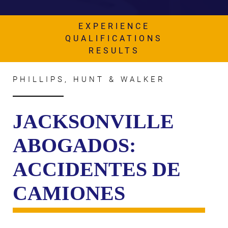
AWARDS & ACCLAIM
WHAT CLIENTS SAY
EXPERIENCE
QUALIFICATIONS
RESULTS
RESULTS
COMMUNITY
PHILLIPS, HUNT & WALKER
NEWS
CONTACT
JACKSONVILLE
THE RULES
ABOGADOS:
ACCIDENTES DE
CAMIONES