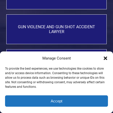
GUN VIOLENCE AND GUN SHOT ACCIDENT
LAWYER
Manage Consent
ANIMAL ATTACKS AND DOG BITE LAWYER
To provide the best experiences, we use technologies like cookies to store
and/or access device information. Consenting to these technologies will
allow us to process data such as browsing behavior or unique IDs on this
site. Not consenting or withdrawing consent, may adversely affect certain
features and functions.
MEDICAL MALPRACTICE LAWYER
Accept