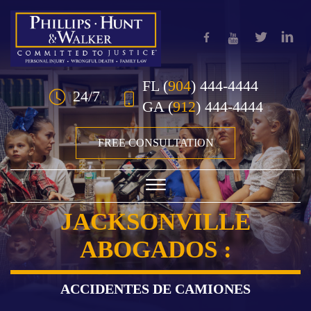
Skip to Main Content
FL
(
904
) 444-4444
24/7
GA
(
912
) 444-4444
FREE CONSULTATION
☰
JACKSONVILLE
HOME
ABOGADOS :
OUR TEAM
PRACTICE AREAS
ACCIDENTES DE CAMIONES