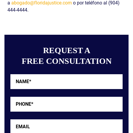
a
abogado@floridajustice.com
o por teléfono al (904)
444-4444.
REQUEST A
FREE CONSULTATION
Name*
*
Phone*
*
Email