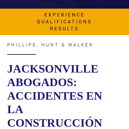
AWARDS & ACCLAIM
WHAT CLIENTS SAY
EXPERIENCE
QUALIFICATIONS
RESULTS
RESULTS
COMMUNITY
PHILLIPS, HUNT & WALKER
NEWS
CONTACT
JACKSONVILLE
THE RULES
ABOGADOS:
ACCIDENTES EN
LA
CONSTRUCCIÓN